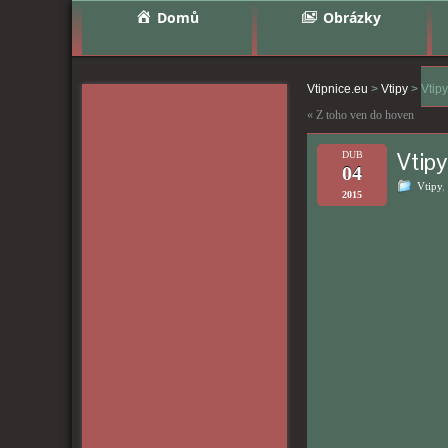
Domů
Obrázky
Vtipnice.eu
>
Vtipy
>
Vtip
«
Z toho ven do hoven
Vtipy
DUB
04
Vtipy
,
2015