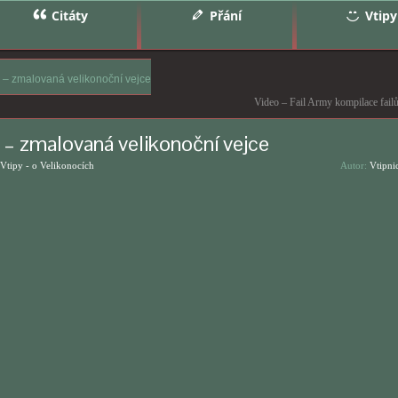
Citáty
Přání
Vtipy
y – zmalovaná velikonoční vejce
Video – Fail Army kompilace fail
 – zmalovaná velikonoční vejce
Vtipy - o Velikonocích
Autor:
Vtipni