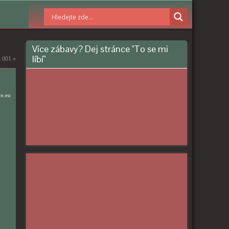
Více zábavy? Dej stránce "To se mi
líbí"
ů 001
»
ce.eu