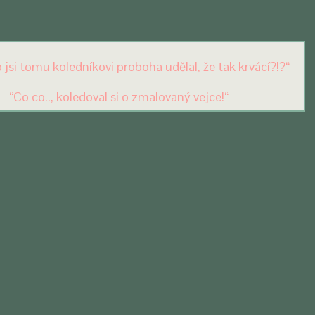
o jsi tomu koledníkovi proboha udělal, že tak krvácí?!?“
“Co co.., koledoval si o zmalovaný vejce!“