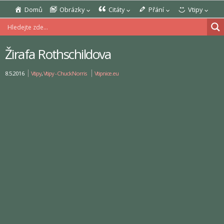
Domů
Obrázky
Citáty
Přání
Vtipy
Žirafa Rothschildova
8.5.2016
Vtipy
,
Vtipy - Chuck Norris
Vtipnice.eu