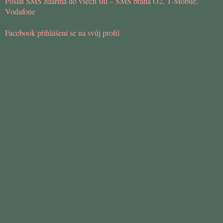
Poslat SMS zdarma do všech sítí – SMS brána O2, T-Mobile,
Vodafone
Facebook přihlášení se na svůj profil