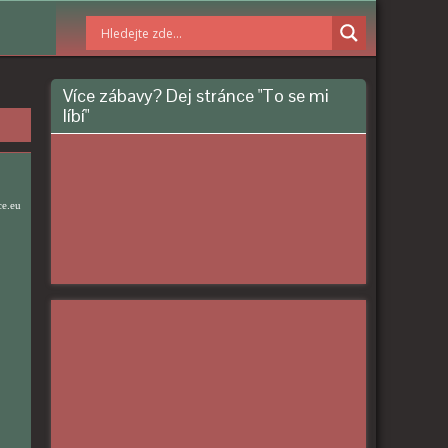
Více zábavy? Dej stránce "To se mi
líbí"
ce.eu