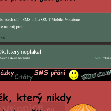
o všech sítí – SMS brána O2, T-Mobile, Vodafone
e na svůj profil
 tag
k, který neplakal
,
Citáty o životě moc hezké
Autor:
Vtipni