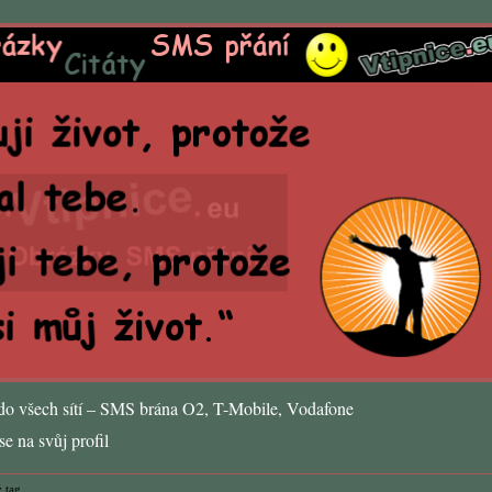
o všech sítí – SMS brána O2, T-Mobile, Vodafone
e na svůj profil
 tag