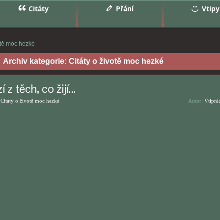
Citáty
Přání
Vtipy
otě moc hezké
Archiv kategorie:
Citáty o životě moc hezké
 z těch, co žijí…
,
Citáty o životě moc hezké
Autor:
Vtipni