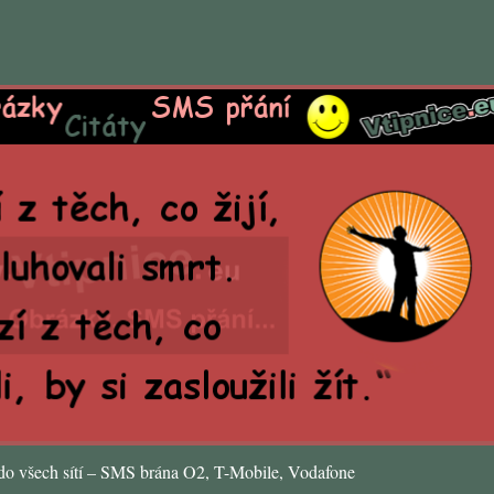
o všech sítí – SMS brána O2, T-Mobile, Vodafone