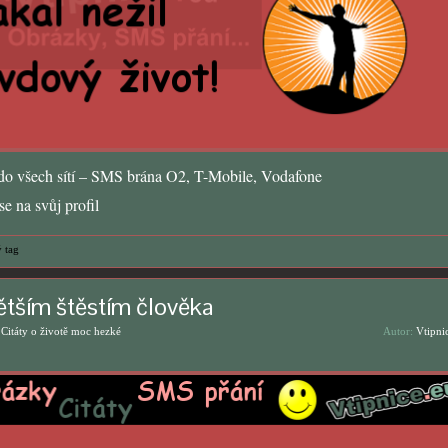
o všech sítí – SMS brána O2, T-Mobile, Vodafone
e na svůj profil
 tag
ětším štěstím člověka
,
Citáty o životě moc hezké
Autor:
Vtipni