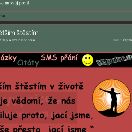
e na svůj profil
 tag
ětším štěstím
,
Citáty o životě moc hezké
Autor:
Vtipni