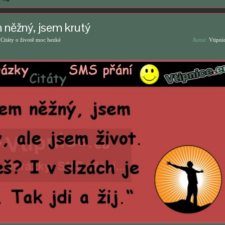
 něžný, jsem krutý
,
Citáty o životě moc hezké
Autor:
Vtipni