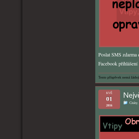
Poslat SMS zdarma d
Facebook přihlášení s
Tento příspěvek nemá žádný
Nejv
KVĚ
01
Citáty
2016