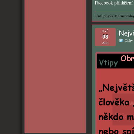
Facebook přihlášení s
Tento příspěvek nemá žádný
Nejv
KVĚ
08
Citáty
2016