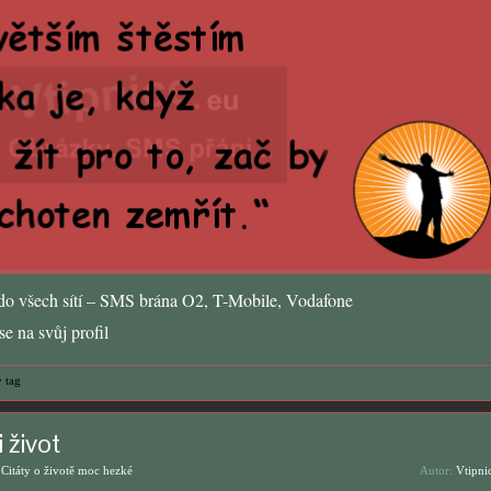
o všech sítí – SMS brána O2, T-Mobile, Vodafone
e na svůj profil
 tag
i život
,
Citáty o životě moc hezké
Autor:
Vtipni