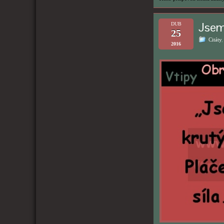
Jsem
DUB
25
Citáty
2016