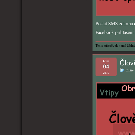
Poslat SMS zdarma d
Facebook přihlášení s
Tento příspěvek nemá žádný
Člově
KVĚ
04
Citáty
2016