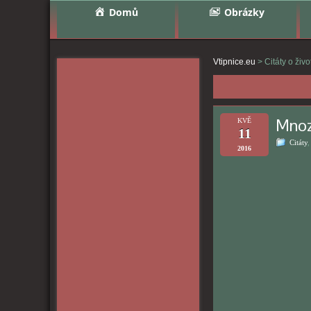
Domů
Obrázky
Vtipnice.eu
>
Citáty o živ
Mnozí
KVĚ
11
Citáty
2016