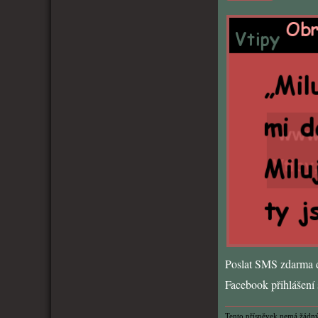
Poslat SMS zdarma d
Facebook přihlášení s
Tento příspěvek nemá žádný