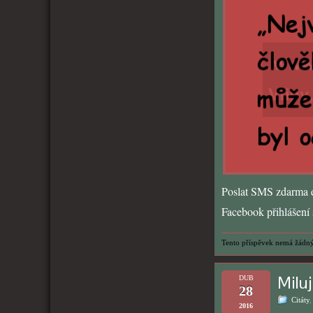
Poslat SMS zdarma d
Facebook přihlášení s
Tento příspěvek nemá žádný
Miluj
DUB
28
Citáty
2016