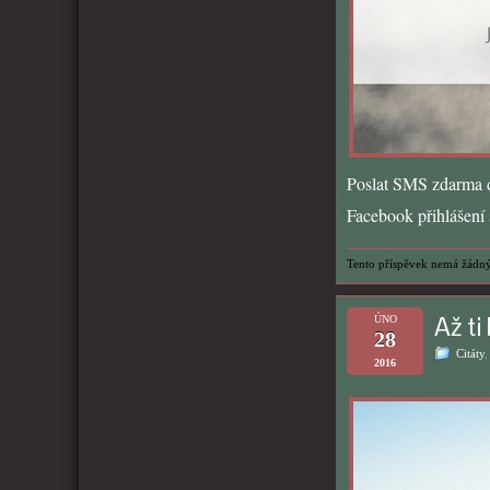
Poslat SMS zdarma d
Facebook přihlášení s
Tento příspěvek nemá žádný
Až ti
ÚNO
28
Citáty
2016