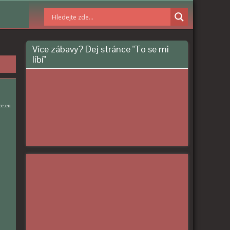
Více zábavy? Dej stránce "To se mi
líbí"
ce.eu