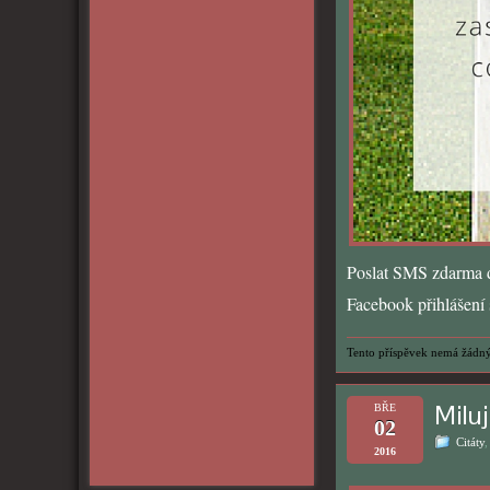
Poslat SMS zdarma d
Facebook přihlášení s
Tento příspěvek nemá žádný
Miluj
BŘE
02
Citáty
2016