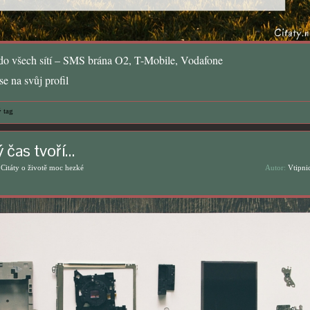
o všech sítí – SMS brána O2, T-Mobile, Vodafone
e na svůj profil
 tag
 čas tvoří…
,
Citáty o životě moc hezké
Autor:
Vtipni