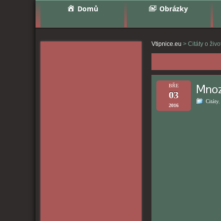
Domů
Obrázky
Vtipnice.eu
>
Citáty o živ
Mnozí
BŘE
03
Citáty
2016