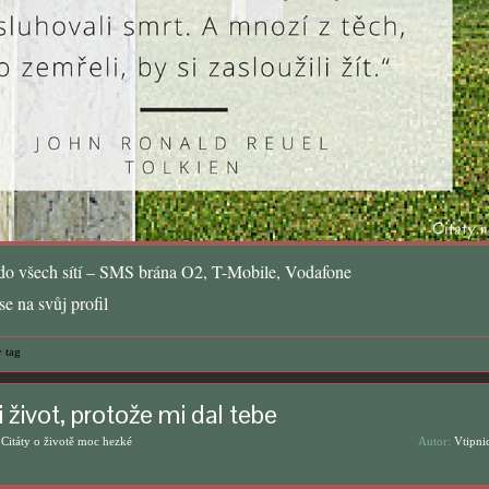
o všech sítí – SMS brána O2, T-Mobile, Vodafone
e na svůj profil
 tag
i život, protože mi dal tebe
,
Citáty o životě moc hezké
Autor:
Vtipni