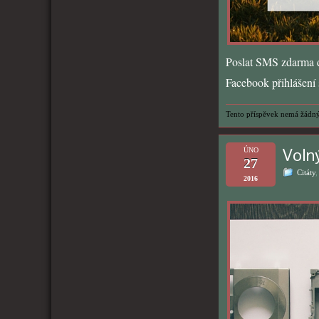
Poslat SMS zdarma d
Facebook přihlášení s
Tento příspěvek nemá žádný
Volný
ÚNO
27
Citáty
2016