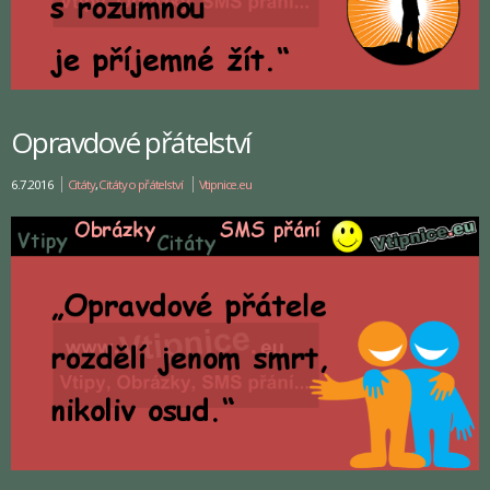
Opravdové přátelství
6.7.2016
Citáty
,
Citáty o přátelství
Vtipnice.eu