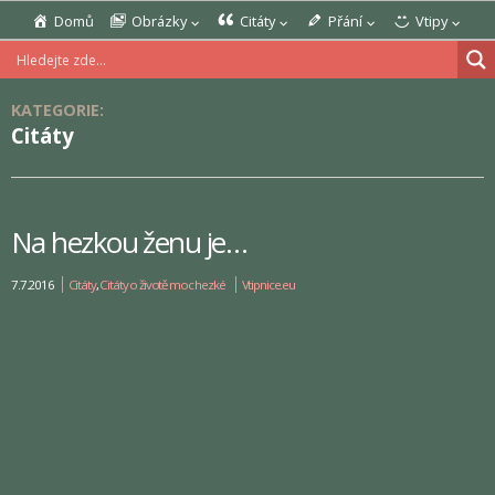
Domů
Obrázky
Citáty
Přání
Vtipy
KATEGORIE:
Citáty
Na hezkou ženu je…
7.7.2016
Citáty
,
Citáty o životě moc hezké
Vtipnice.eu