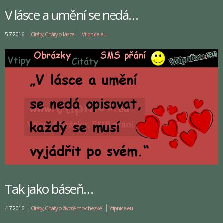
V lásce a umění se nedá…
5.7.2016
Citáty
,
Citáty o lásce
Vtipnice.eu
Tak jako báseň…
4.7.2016
Citáty
,
Citáty o životě moc hezké
Vtipnice.eu