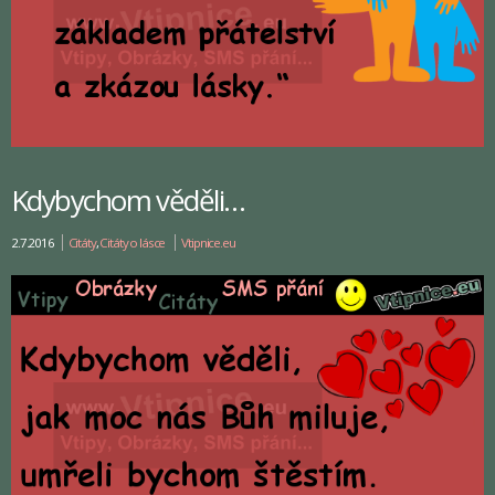
Kdybychom věděli…
2.7.2016
Citáty
,
Citáty o lásce
Vtipnice.eu