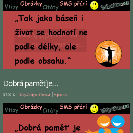
Dobrá paměť je…
3.7.2016
Citáty
,
Citáty o přátelství
Vtipnice.eu