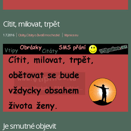
Cítit, milovat, trpět
1.7.2016
Citáty
,
Citáty o životě moc hezké
Vtipnice.eu
Je smutné objevit