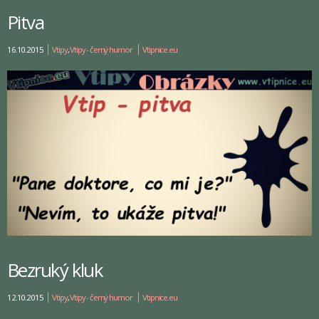
Pitva
16.10.2015
Vtipy
,
Vtipy - černý humor
Vtipnice.eu
Bezruký kluk
12.10.2015
Vtipy
,
Vtipy - černý humor
Vtipnice.eu