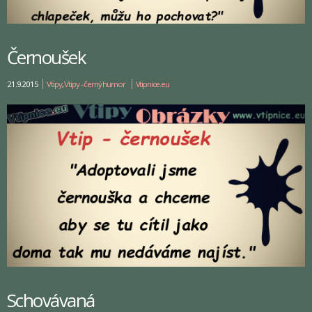
Černoušek
21.9.2015
Vtipy
,
Vtipy - černý humor
Vtipnice.eu
Schovávaná