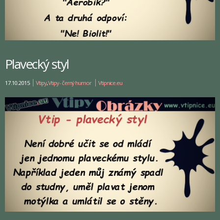
Plavecký styl
17.10.2015
Vtipy
,
Vtipy - černý humor
Vtipnice.eu