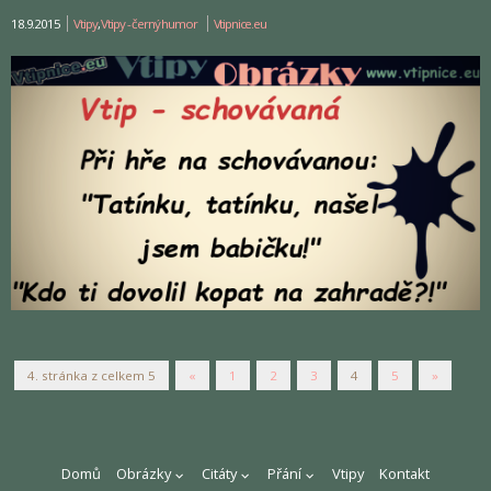
18.9.2015
Vtipy
,
Vtipy - černý humor
Vtipnice.eu
4. stránka z celkem 5
«
1
2
3
4
5
»
Domů
Obrázky
Citáty
Přání
Vtipy
Kontakt