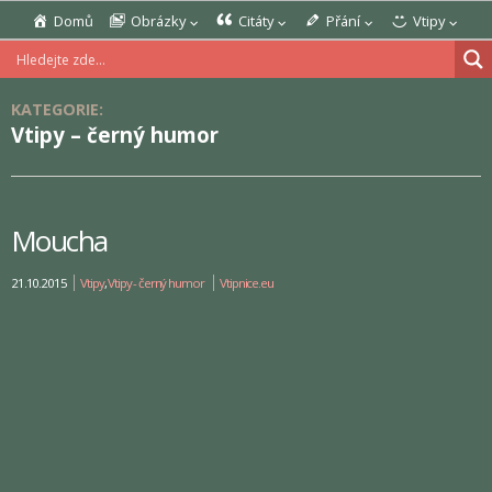
Domů
Obrázky
Citáty
Přání
Vtipy
KATEGORIE:
Vtipy – černý humor
Moucha
21.10.2015
Vtipy
,
Vtipy - černý humor
Vtipnice.eu