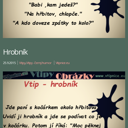
Hrobník
25.9.2015
Vtipy
,
Vtipy - černý humor
Vtipnice.eu