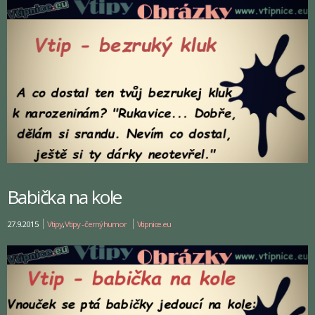
Babička na kole
27.9.2015
Vtipy
,
Vtipy - černý humor
Vtipnice.eu