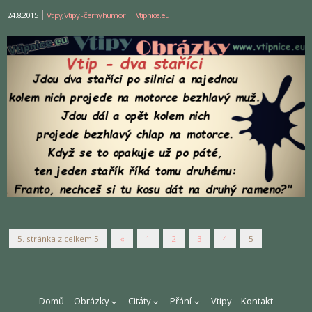
24.8.2015
Vtipy
,
Vtipy - černý humor
Vtipnice.eu
5. stránka z celkem 5
«
1
2
3
4
5
Domů
Obrázky
Citáty
Přání
Vtipy
Kontakt