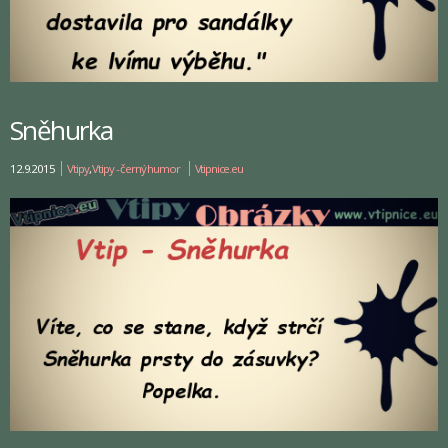
Sněhurka
12.9.2015
Vtipy
,
Vtipy - černý humor
Vtipnice.eu