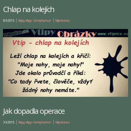
Chlap na kolejích
8.9.2015
Vtipy
,
Vtipy - černý humor
Vtipnice.eu
Jak dopadla operace
3.9.2015
Vtipy
,
Vtipy - černý humor
Vtipnice.eu