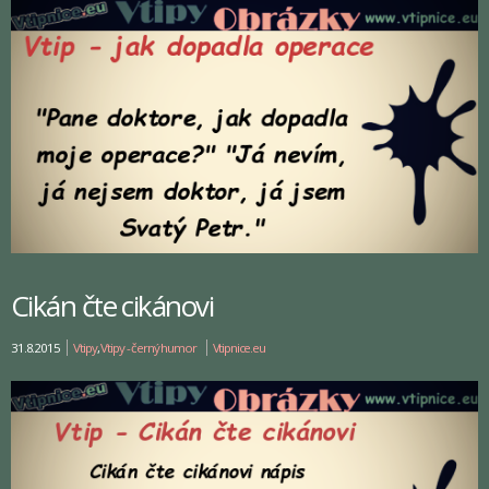
Cikán čte cikánovi
31.8.2015
Vtipy
,
Vtipy - černý humor
Vtipnice.eu