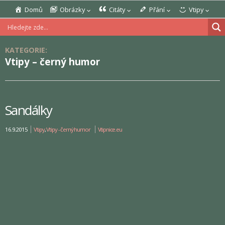
Domů
Obrázky
Citáty
Přání
Vtipy
KATEGORIE:
Vtipy – černý humor
Sandálky
16.9.2015
Vtipy
,
Vtipy - černý humor
Vtipnice.eu