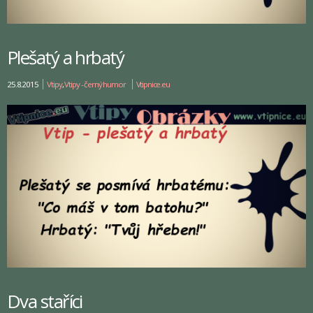
Plešatý a hrbatý
25.8.2015
Vtipy
,
Vtipy - černý humor
Vtipnice.eu
Dva staříci