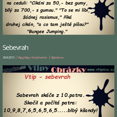
Sebevrah
28.8.2015
Vtipy
,
Vtipy - černý humor
Vtipnice.eu