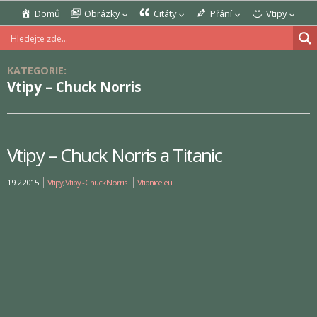
Domů
Obrázky
Citáty
Přání
Vtipy
KATEGORIE:
Vtipy – Chuck Norris
Vtipy – Chuck Norris a Titanic
19.2.2015
Vtipy
,
Vtipy - Chuck Norris
Vtipnice.eu