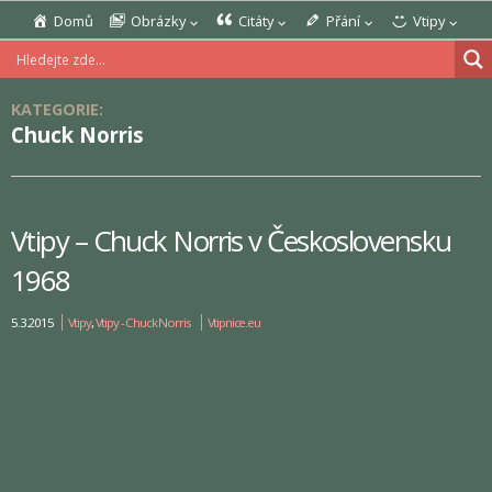
Domů
Obrázky
Citáty
Přání
Vtipy
KATEGORIE:
Chuck Norris
Vtipy – Chuck Norris v Československu
1968
5.3.2015
Vtipy
,
Vtipy - Chuck Norris
Vtipnice.eu