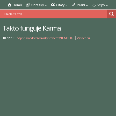
Domů
Obrázky
Citáty
Přání
Vtipy
Takto funguje Karma
18.7.2018
Vtipné, srandovní obrázky s textem: VTIPNICE.EU
Vtipnice.eu