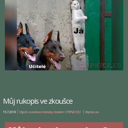
Můj rukopis ve zkoušce
15.7.2018
Vtipné, srandovní obrázky s textem: VTIPNICE.EU
Vtipnice.eu