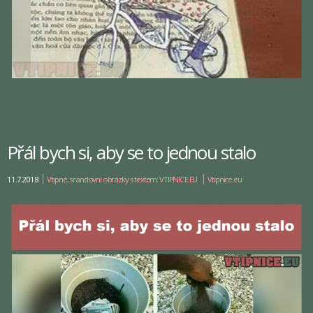
Přál bych si, aby se to jednou stalo
11.7.2018
Vtipné, srandovní obrázky s textem: VTIPNICE.EU
Vtipnice.eu