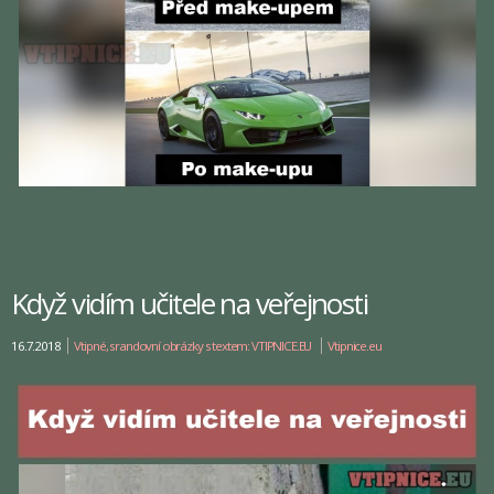
Když vidím učitele na veřejnosti
16.7.2018
Vtipné, srandovní obrázky s textem: VTIPNICE.EU
Vtipnice.eu