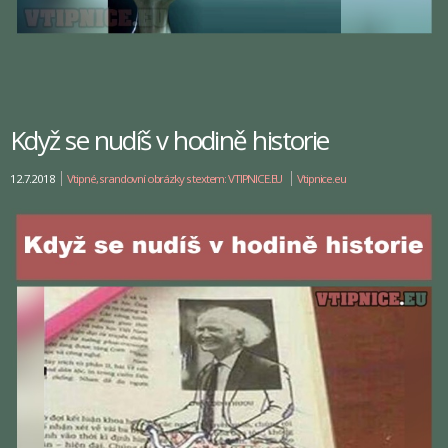
Když se nudíš v hodině historie
12.7.2018
Vtipné, srandovní obrázky s textem: VTIPNICE.EU
Vtipnice.eu