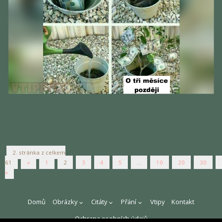
2. stránka z celkem
61
«
1
2
3
4
5
...
10
20
30
»
Domů
Obrázky
Citáty
Přání
Vtipy
Kontakt
Ochrana osobních údajů