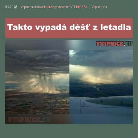
14.7.2018
Vtipné, srandovní obrázky s textem: VTIPNICE.EU
Vtipnice.eu