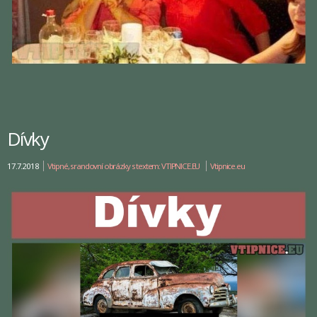
Dívky
17.7.2018
Vtipné, srandovní obrázky s textem: VTIPNICE.EU
Vtipnice.eu