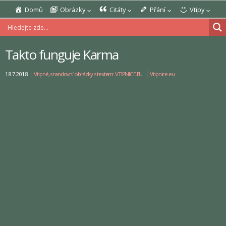
Domů
Obrázky
Citáty
Přání
Vtipy
Takto funguje Karma
18.7.2018
Vtipné, srandovní obrázky s textem: VTIPNICE.EU
Vtipnice.eu