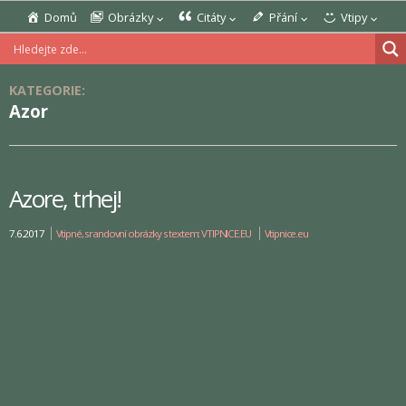
Domů
Obrázky
Citáty
Přání
Vtipy
KATEGORIE:
Azor
Azore, trhej!
7.6.2017
Vtipné, srandovní obrázky s textem: VTIPNICE.EU
Vtipnice.eu