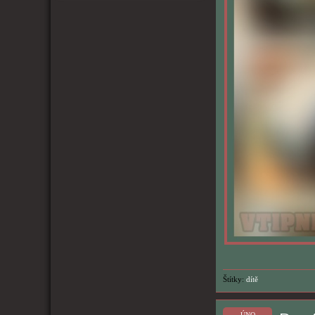
Štítky:
dítě
ÚNO