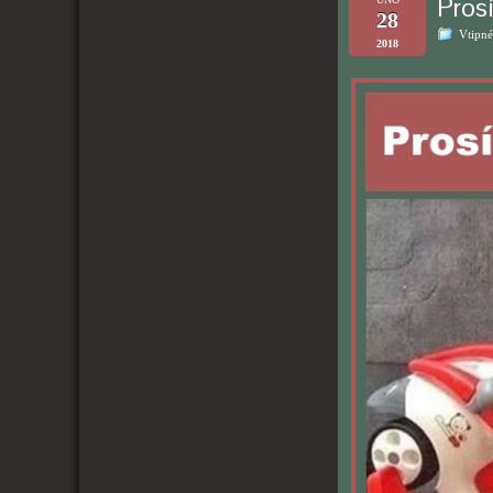
Prosí
28
Vtipné
2018