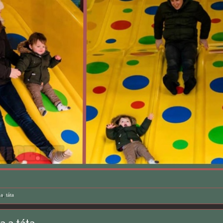
a
,
táta