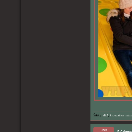
Štítky:
dítě
,
klouzačka
,
mám
ÚNO