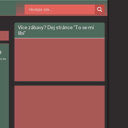
Více zábavy? Dej stránce "To se mi
líbí"
o
ce.eu