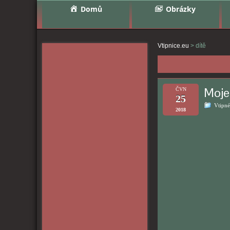
Domů
Obrázky
Vtipnice.eu
>
dítě
Moje 
ČVN
25
Vtipné
2018