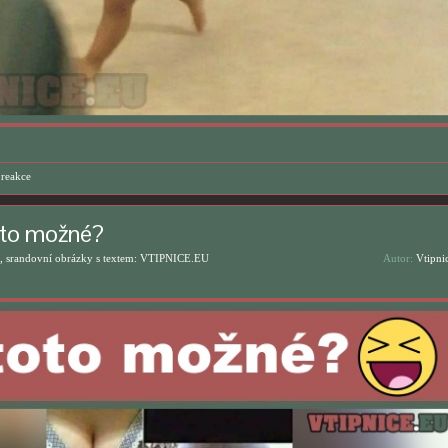
,
reakce
oto možné?
, srandovní obrázky s textem: VTIPNICE.EU
Autor:
Vtipni