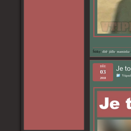
Štítky:
dítě
,
jídlo
,
maminka
Je t
BŘE
03
Vtipné
2018