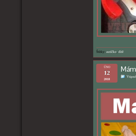
Štítky:
autíčko
,
dítě
Máma
ÚNO
12
Vtipné
2018