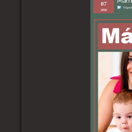
Máma
07
Vtipné
2018