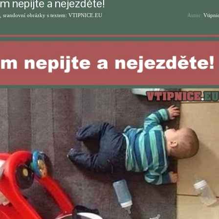
m nepijte a nejezděte!
, srandovní obrázky s textem: VTIPNICE.EU
Autor:
Vtipni