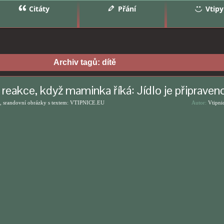
Citáty
Přání
Vtipy
Archiv tagů:
dítě
reakce, když maminka říká: Jídlo je připraven
, srandovní obrázky s textem: VTIPNICE.EU
Autor:
Vtipni