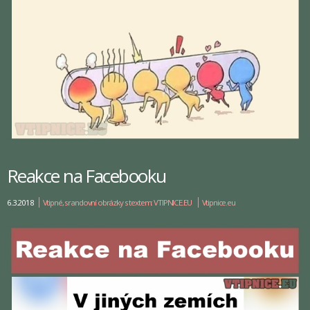
Reakce na Facebooku
6.3.2018
Vtipné, srandovní obrázky s textem: VTIPNICE.EU
Vtipnice.eu