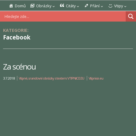
Domů
Obrázky
Citáty
Přání
Vtipy
KATEGORIE:
Facebook
Za scénou
3.7.2018
Vtipné, srandovní obrázky s textem: VTIPNICE.EU
Vtipnice.eu