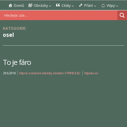
Domů
Obrázky
Citáty
Přání
Vtipy
KATEGORIE:
osel
To je fáro
29.6.2018
Vtipné, srandovní obrázky s textem: VTIPNICE.EU
Vtipnice.eu