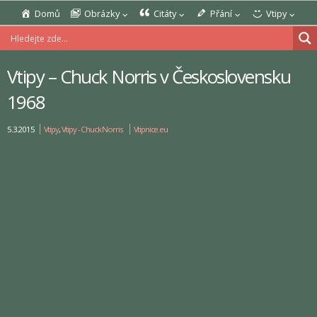
Domů
Obrázky
Citáty
Přání
Vtipy
Vtipy – Chuck Norris v Československu
1968
5.3.2015
Vtipy
,
Vtipy - Chuck Norris
Vtipnice.eu