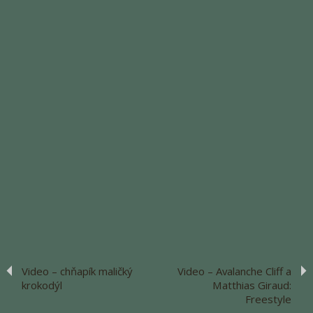
Video – chňapík maličký
Video – Avalanche Cliff a
krokodýl
Matthias Giraud:
Freestyle