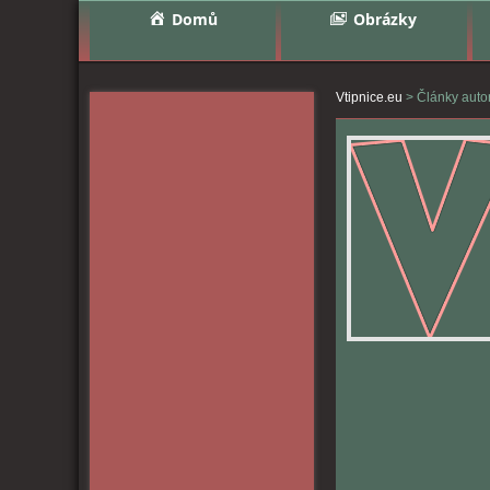
Domů
Obrázky
Vtipnice.eu
>
Články auto