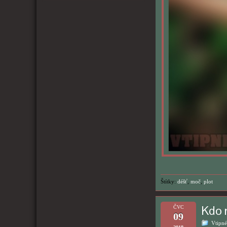
Štítky:
déšť
,
moč
,
plot
Kdo 
ČVC
09
Vtipné