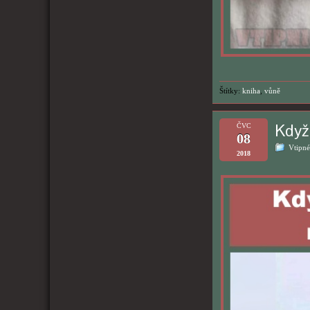
Štítky:
kniha
,
vůně
Když
ČVC
08
Vtipné
2018