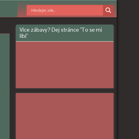
Více zábavy? Dej stránce "To se mi
líbí"