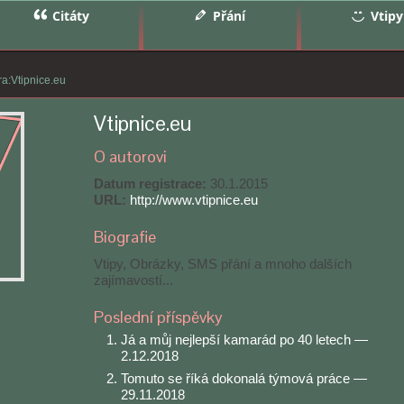
Citáty
Přání
Vtipy
ra:Vtipnice.eu
Vtipnice.eu
O autorovi
Datum registrace:
30.1.2015
URL:
http://www.vtipnice.eu
Biografie
Vtipy, Obrázky, SMS přání a mnoho dalších
zajímavostí...
Poslední příspěvky
Já a můj nejlepší kamarád po 40 letech
—
2.12.2018
Tomuto se říká dokonalá týmová práce
—
29.11.2018