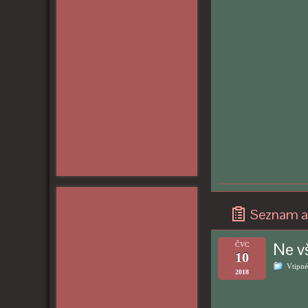
Seznam a
Ne vš
ČVC
10
Vtipné
2018