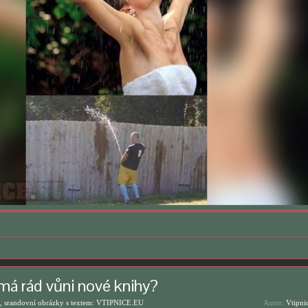
má rád vůni nové knihy?
, srandovní obrázky s textem: VTIPNICE.EU
Autor:
Vtipni