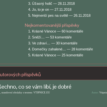
Úžasný holič
— 28.11.2018
Jo, to je on
— 27.11.2018
Nejmenší pes na světě
— 26.11.2018
Nejkomentovanější příspěvky
Krásné Vánoce
— 60 komentáře
Sněží…
— 53 komentáře
Ve zdraví…
— 30 komentáře
Domečky zahalené…
— 28 komentáře
Krásné Vánoce
— 25 komentáře
utorových příspěvků
echno, co se vám líbí, je dobré
, srandovní obrázky s textem: VTIPNICE.EU
Autor:
Vtipni