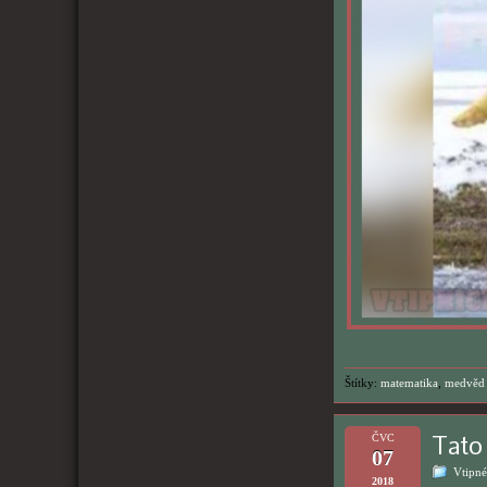
Štítky:
matematika
,
medvěd
Tato 
ČVC
07
Vtipné
2018