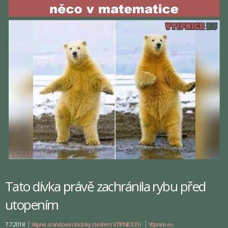
Tato dívka právě zachránila rybu před
utopením
7.7.2018
Vtipné, srandovní obrázky s textem: VTIPNICE.EU
Vtipnice.eu