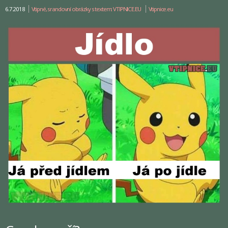
6.7.2018
Vtipné, srandovní obrázky s textem: VTIPNICE.EU
Vtipnice.eu