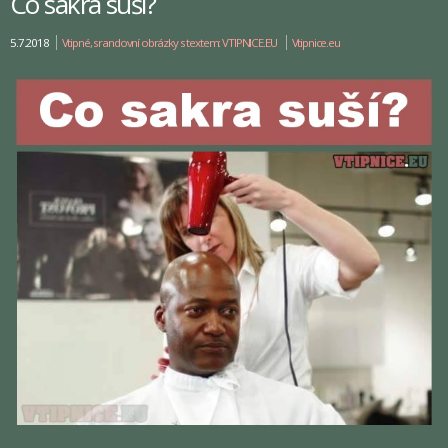
Co sakra suší?
5.7.2018
Vtipné, srandovní obrázky s textem: VTIPNICE.EU
Vtipnice.eu