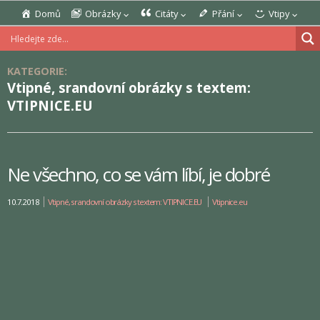
Domů
Obrázky
Citáty
Přání
Vtipy
KATEGORIE:
Vtipné, srandovní obrázky s textem:
VTIPNICE.EU
Ne všechno, co se vám líbí, je dobré
10.7.2018
Vtipné, srandovní obrázky s textem: VTIPNICE.EU
Vtipnice.eu