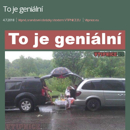
To je geniální
4.7.2018
Vtipné, srandovní obrázky s textem: VTIPNICE.EU
Vtipnice.eu