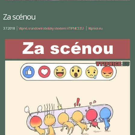
Za scénou
3.7.2018
Vtipné, srandovní obrázky s textem: VTIPNICE.EU
Vtipnice.eu