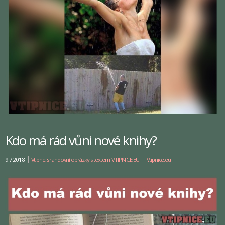
Kdo má rád vůni nové knihy?
9.7.2018
Vtipné, srandovní obrázky s textem: VTIPNICE.EU
Vtipnice.eu