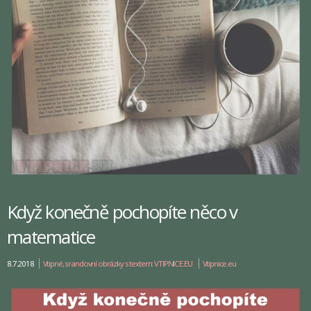
Když konečně pochopíte něco v
matematice
8.7.2018
Vtipné, srandovní obrázky s textem: VTIPNICE.EU
Vtipnice.eu